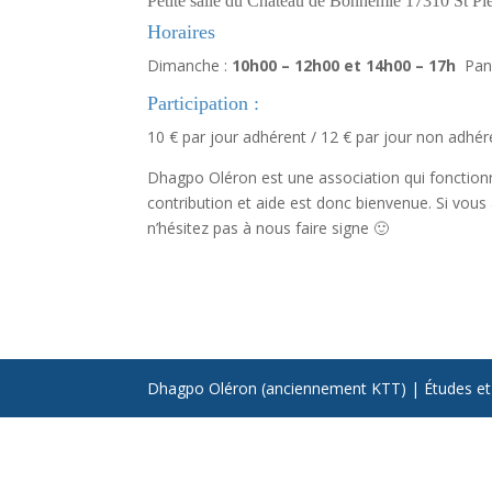
Petite salle du Château de Bonnemie 17310 St Pi
Horaires
Dimanche :
10h00 – 12h00 et 14h00 – 17h
Pani
Participation :
10 € par jour adhérent / 12 € par jour non adhér
Dhagpo Oléron est une association qui fonction
contribution et aide est donc bienvenue. Si vous a
n’hésitez pas à nous faire signe 🙂
Dhagpo Oléron (anciennement KTT) | Études et m