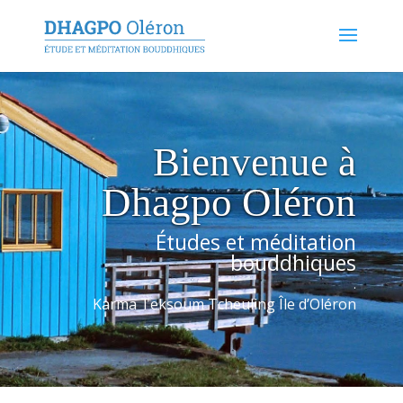
Bienvenue à
Dhagpo Oléron
Études et méditation
bouddhiques
.
Karma Teksoum Tcheuling Île d’Oléron