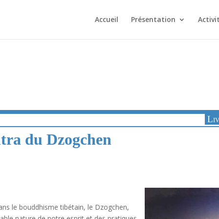
Accueil
Présentation
Activi
Li
antra du Dzogchen
s le bouddhisme tibétain, le Dzogchen,
table nature de notre esprit et des pratiques