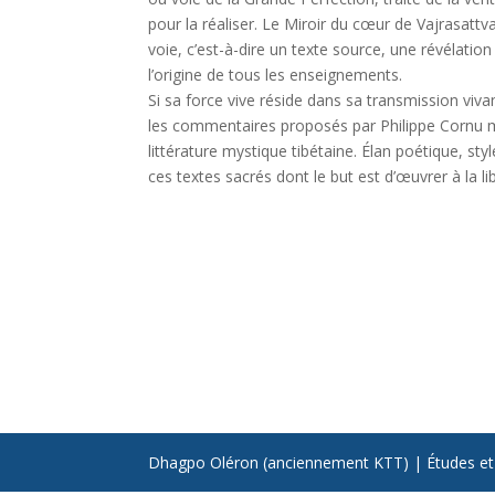
pour la réaliser. Le Miroir du cœur de Vajrasattv
voie, c’est-à-dire un texte source, une révélatio
l’origine de tous les enseignements.
Si sa force vive réside dans sa transmission vivan
les commentaires proposés par Philippe Cornu 
littérature mystique tibétaine. Élan poétique, sty
ces textes sacrés dont le but est d’œuvrer à la li
Dhagpo Oléron (anciennement KTT) | Études et m