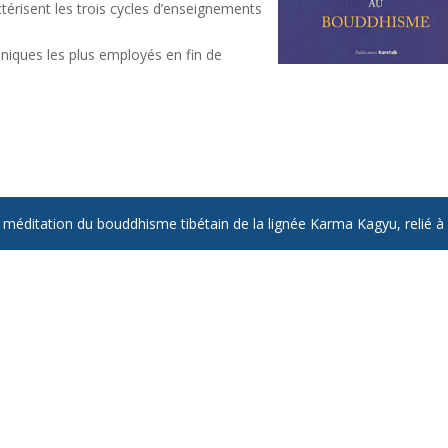
ctérisent les trois cycles d’enseignements
chniques les plus employés en fin de
éditation du bouddhisme tibétain de la lignée Karma Kagyu, relié 